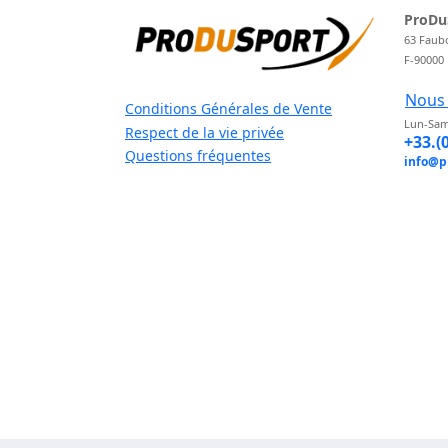
ProDu
63 Faub
F-90000
Nous 
Conditions Générales de Vente
Lun-Sam
Respect de la vie privée
+33.(
Questions fréquentes
info@p