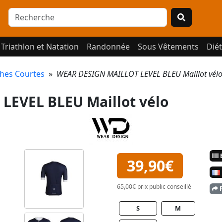
Triathlon et Natation
Randonnée
Sous Vêtements
Diét
hes Courtes
»
WEAR DESIGN MAILLOT LEVEL BLEU Maillot vé
LEVEL BLEU Maillot vélo
E
39,90€
65,00€
prix public conseillé
P
S
M