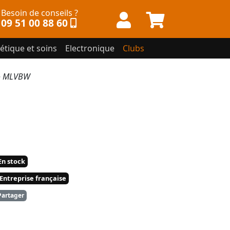
Besoin de conseils ?
09 51 00 88 60
étique et soins
Electronique
Clubs
lo MLVBW
n stock
Entreprise française
artager