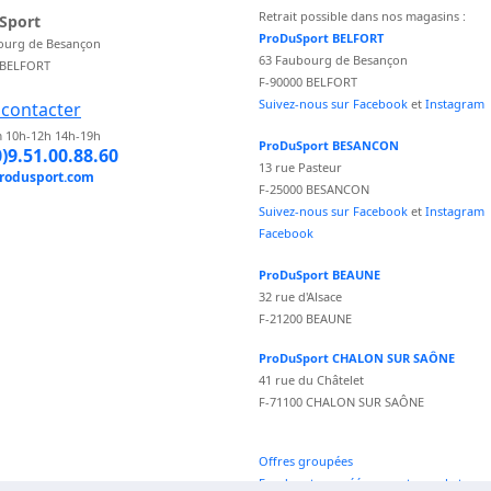
Retrait possible dans nos magasins :
Sport
ProDuSport BELFORT
ourg de Besançon
63 Faubourg de Besançon
 BELFORT
F-90000 BELFORT
Suivez-nous sur Facebook
et
Instagram
contacter
 10h-12h 14h-19h
ProDuSport BESANCON
0)9.51.00.88.60
13 rue Pasteur
rodusport.com
F-25000 BESANCON
Suivez-nous sur Facebook
et
Instagram
Facebook
ProDuSport BEAUNE
32 rue d'Alsace
F-21200 BEAUNE
ProDuSport CHALON SUR SAÔNE
41 rue du Châtelet
F-71100 CHALON SUR SAÔNE
Offres groupées
Fond vecteur créé par vectorpocket -