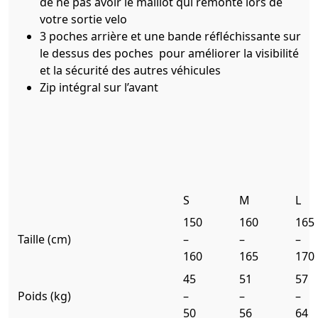
de ne pas avoir le maillot qui remonte lors de
votre sortie velo
3 poches arrière et une bande réfléchissante sur
le dessus des poches pour améliorer la visibilité
et la sécurité des autres véhicules
Zip intégral sur l’avant
S
M
L
150
160
165
Taille (cm)
–
–
–
160
165
170
45
51
57
Poids (kg)
–
–
–
50
56
64