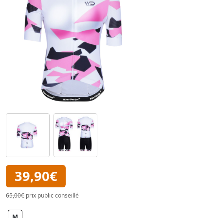
39,90€
65,00€
prix public conseillé
M