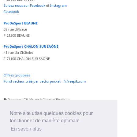
Suivez-nous sur Facebook
et
Instagram
Facebook
ProDuSport BEAUNE
32 rue d'Alsace
F-21200 BEAUNE
ProDuSport CHALON SUR SAÔNE
41 rue du Châtelet
F-71100 CHALON SUR SAÔNE
Offres groupées
Fond vecteur créé par vectorpocket - fr.freepik.com
Paiement CB sécurisé Caisse d'Epargne
Numéro Service Client non surtaxé
Paiement Paypal accepté
Notre site utise quelques cookies pour
fonctionner de manière optimale.
Newsletter :
En savoir plus