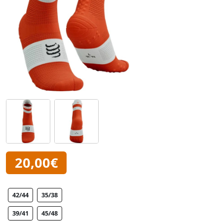
20,00€
42/44
35/38
39/41
45/48