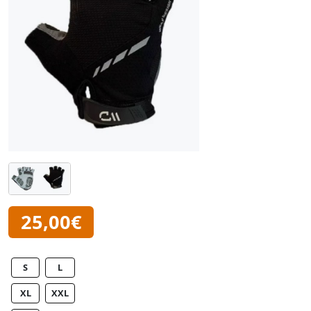
25,00€
S
L
XL
XXL