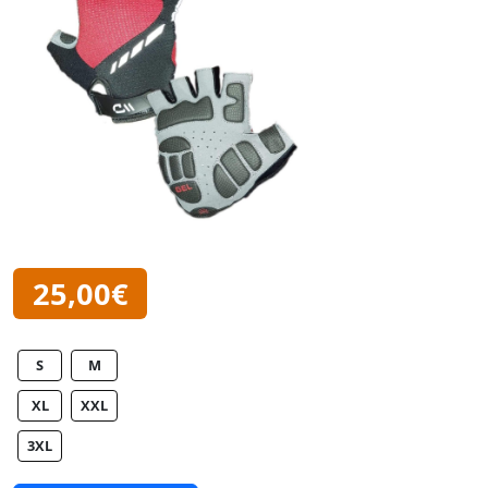
25,00€
S
M
XL
XXL
3XL