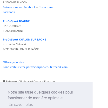
F-25000 BESANCON
Suivez-nous sur Facebook
et
Instagram
Facebook
ProDuSport BEAUNE
32 rue d'Alsace
F-21200 BEAUNE
ProDuSport CHALON SUR SAÔNE
41 rue du Châtelet
F-71100 CHALON SUR SAÔNE
Offres groupées
Fond vecteur créé par vectorpocket - fr.freepik.com
Paiement CB sécurisé Caisse d'Epargne
Numéro Service Client non surtaxé
Paiement Paypal accepté
Notre site utise quelques cookies pour
fonctionner de manière optimale.
Newsletter :
En savoir plus