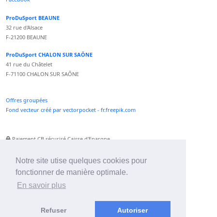
ProDuSport BEAUNE
32 rue d'Alsace
F-21200 BEAUNE
ProDuSport CHALON SUR SAÔNE
41 rue du Châtelet
F-71100 CHALON SUR SAÔNE
Offres groupées
Fond vecteur créé par vectorpocket - fr.freepik.com
Paiement CB sécurisé Caisse d'Epargne
Numéro Service Client non surtaxé
Paiement Paypal accepté
Notre site utise quelques cookies pour
fonctionner de manière optimale.
Newsletter :
En savoir plus
Refuser
Autoriser