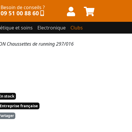
Besoin de conseils ?
09 51 00 88 60
étique et soins
Electronique
Clubs
Chaussettes de running 297/016
n stock
Entreprise française
artager