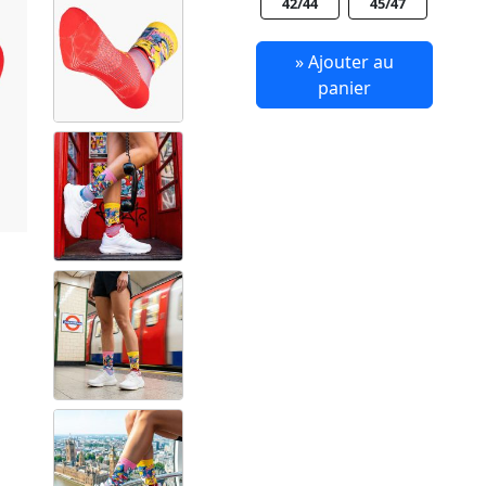
42/44
45/47
» Ajouter au
panier