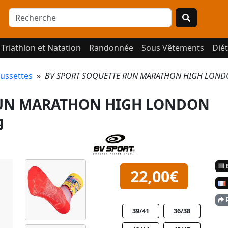
Triathlon et Natation
Randonnée
Sous Vêtements
Diét
ussettes
»
BV SPORT SOQUETTE RUN MARATHON HIGH LONDON 
RUN MARATHON HIGH LONDON
g
E
22,00€
P
39/41
36/38