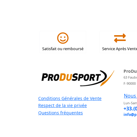
Satisfait ou remboursé
Service Après Vent
ProDu
63 Faub
F-90000
Nous 
Conditions Générales de Vente
Lun-Sam
Respect de la vie privée
+33.(
Questions fréquentes
info@p