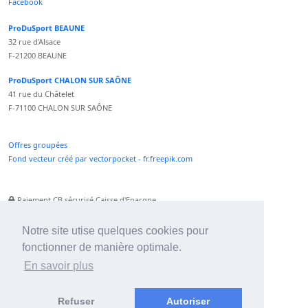
Facebook
ProDuSport BEAUNE
32 rue d'Alsace
F-21200 BEAUNE
ProDuSport CHALON SUR SAÔNE
41 rue du Châtelet
F-71100 CHALON SUR SAÔNE
Offres groupées
Fond vecteur créé par vectorpocket - fr.freepik.com
Paiement CB sécurisé Caisse d'Epargne
Numéro Service Client non surtaxé
Paiement Paypal accepté
Notre site utise quelques cookies pour
fonctionner de manière optimale.
Newsletter :
En savoir plus
Refuser
Autoriser