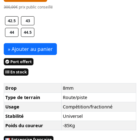
300,00€
prix public conseillé
42.5
43
44
44.5
» Ajouter au panier
Port offert
En stock
Drop
8mm
Type de terrain
Route/piste
Usage
Compétition/fractionné
Stabilité
Universel
Poids du coureur
-85Kg
Entreprise française