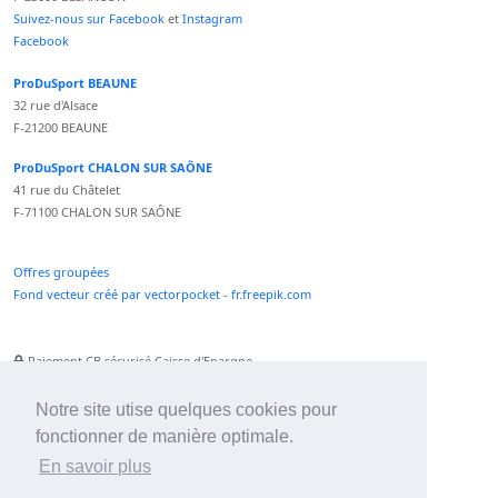
Suivez-nous sur Facebook
et
Instagram
Facebook
ProDuSport BEAUNE
32 rue d'Alsace
F-21200 BEAUNE
ProDuSport CHALON SUR SAÔNE
41 rue du Châtelet
F-71100 CHALON SUR SAÔNE
Offres groupées
Fond vecteur créé par vectorpocket - fr.freepik.com
Paiement CB sécurisé Caisse d'Epargne
Numéro Service Client non surtaxé
Paiement Paypal accepté
Notre site utise quelques cookies pour
fonctionner de manière optimale.
Newsletter :
En savoir plus