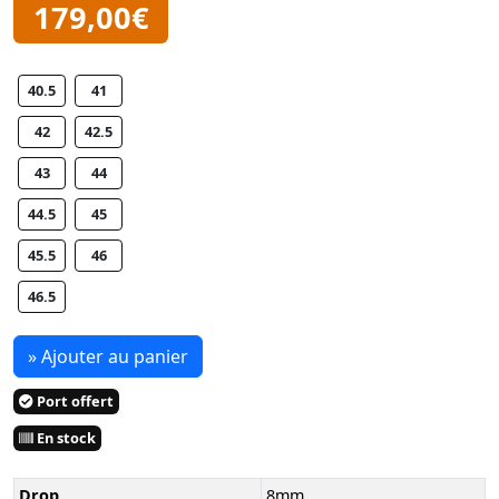
179,00€
40.5
41
42
42.5
43
44
44.5
45
45.5
46
46.5
» Ajouter au panier
Port offert
En stock
Drop
8mm