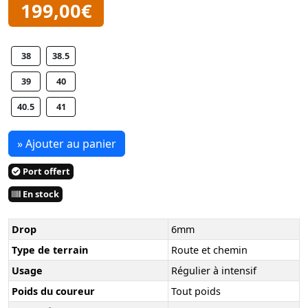
199,00€
38
38.5
39
40
40.5
41
» Ajouter au panier
Port offert
En stock
Drop
6mm
Type de terrain
Route et chemin
Usage
Régulier à intensif
Poids du coureur
Tout poids