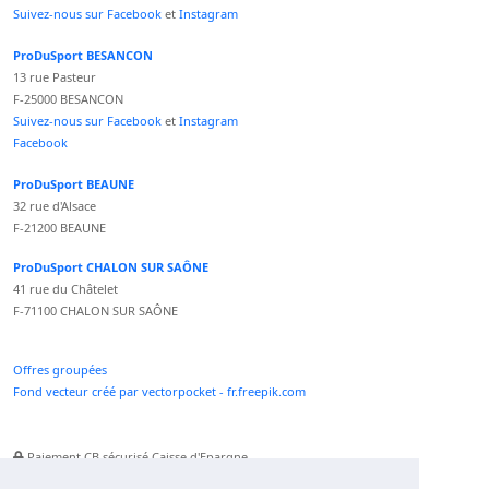
Suivez-nous sur Facebook
et
Instagram
ProDuSport BESANCON
13 rue Pasteur
F-25000 BESANCON
Suivez-nous sur Facebook
et
Instagram
Facebook
ProDuSport BEAUNE
32 rue d'Alsace
F-21200 BEAUNE
ProDuSport CHALON SUR SAÔNE
41 rue du Châtelet
F-71100 CHALON SUR SAÔNE
Offres groupées
Fond vecteur créé par vectorpocket - fr.freepik.com
Paiement CB sécurisé Caisse d'Epargne
Numéro Service Client non surtaxé