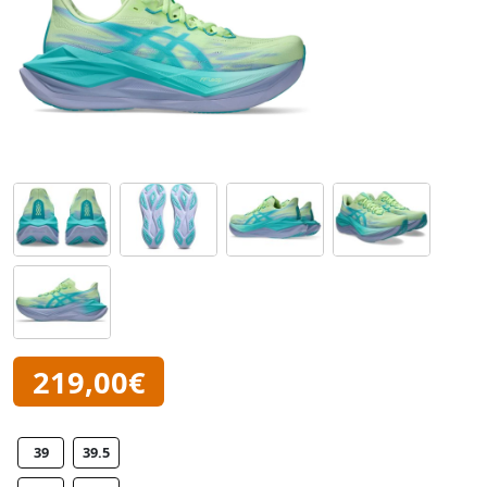
219,00€
39
39.5