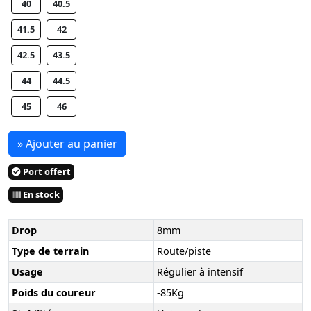
40
40.5
41.5
42
42.5
43.5
44
44.5
45
46
» Ajouter au panier
Port offert
En stock
Drop
8mm
Type de terrain
Route/piste
Usage
Régulier à intensif
Poids du coureur
-85Kg