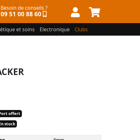
Besoin de conseils ?
09 51 00 88 60
étique et soins
Electronique
Clubs
ACKER
ort offert
n stock
op
8mm