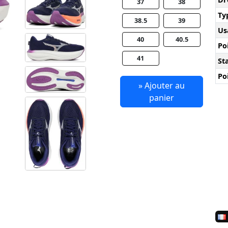
37
38
Ty
38.5
39
Us
40
40.5
Po
41
Sta
Po
» Ajouter au
panier