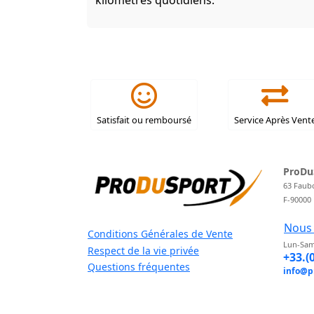
kilomètres quotidiens.
Satisfait ou remboursé
Service Après Vent
ProDu
63 Faub
F-90000
Nous 
Conditions Générales de Vente
Lun-Sam
Respect de la vie privée
+33.(
Questions fréquentes
info@p