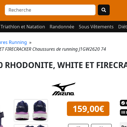
Triathlon et Natation
Randonnée
Sous Vêtements
Diét
res Running
»
T FIRECRACKER Chaussures de running J1GW2620 74
0 RHODONITE, WHITE ET FIRECR
P
159,00€
E
Dr