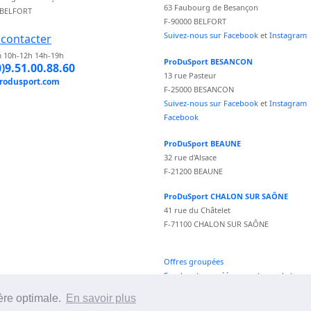
63 Faubourg de Besançon
 BELFORT
F-90000 BELFORT
Suivez-nous sur Facebook
et
Instagram
contacter
 10h-12h 14h-19h
ProDuSport BESANCON
0)9.51.00.88.60
13 rue Pasteur
rodusport.com
F-25000 BESANCON
Suivez-nous sur Facebook
et
Instagram
Facebook
ProDuSport BEAUNE
32 rue d'Alsace
F-21200 BEAUNE
ProDuSport CHALON SUR SAÔNE
41 rue du Châtelet
F-71100 CHALON SUR SAÔNE
Offres groupées
Fond vecteur créé par vectorpocket -
fr.freepik.com
ère optimale.
En savoir plus