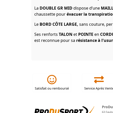
La
DOUBLE GR MID
dispose d’une
MAIL
chaussette pour
évacuer la transpirati
Le
BORD CÔTE LARGE,
sans couture, per
Ses renforts
TALON
et
POINTE
en
CORD
est reconnue pour sa
résistance à l'usu
Satisfait ou remboursé
Service Après Vent
ProDu
63 Faub