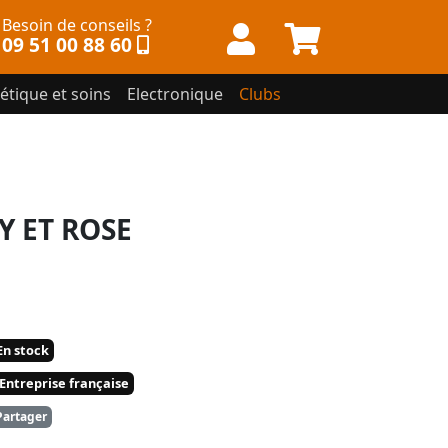
Besoin de conseils ?
09 51 00 88 60
étique et soins
Electronique
Clubs
Y ET ROSE
n stock
Entreprise française
artager