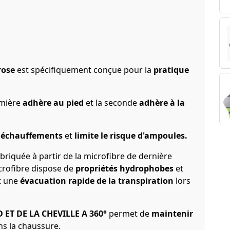
rose
est spécifiquement conçue pour la
pratique
emière
adhère au pied
et la seconde
adhère à la
s échauffements
et
limite le risque d'ampoules.
abriquée à partir de la microfibre de dernière
crofibre dispose de
propriétés hydrophobes
et
t une
évacuation rapide de la transpiration
lors
 ET DE LA CHEVILLE A 360°
permet de
maintenir
ns la chaussure.