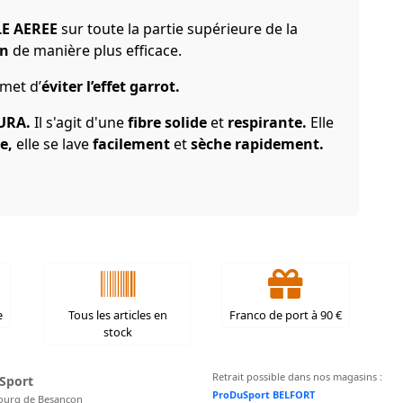
LE AEREE
sur toute la partie supérieure de la
on
de manière plus efficace.
met d’
éviter l’effet garrot.
URA.
Il s'agit d'une
fibre solide
et
respirante.
Elle
re,
elle se lave
facilement
et
sèche rapidement.
e
Tous les articles en
Franco de port à 90 €
stock
Retrait possible dans nos magasins :
Sport
ProDuSport BELFORT
ourg de Besançon