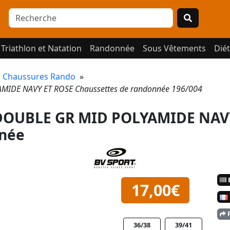
Triathlon et Natation
Randonnée
Sous Vêtements
Diét
»
Chaussures Rando
»
IDE NAVY ET ROSE Chaussettes de randonnée 196/004
DOUBLE GR MID POLYAMIDE NAV
nnée
E
17,00€
P
36/38
39/41