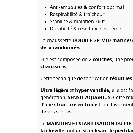
Anti-ampoules & confort optimal
Respirabilité & fraîcheur
Stabilité & maintien 360°
Durabilité & résistance extrême
La chaussette
DOUBLE GR MID marine/
de la randonnée.
Elle est composée de
2 couches
, une pr
chaussure.
Cette technique de fabrication
réduit le
Ultra légère
et
hyper ventilée,
elle est f
génération,
SENSIL AQUARIUS.
Cette mi
d’une
structure en triple-T
qui favorisen
de vos sorties.
Le
MAINTIEN ET STABILISATION DU PIED
la cheville
tout en
stabilisant le pied
da