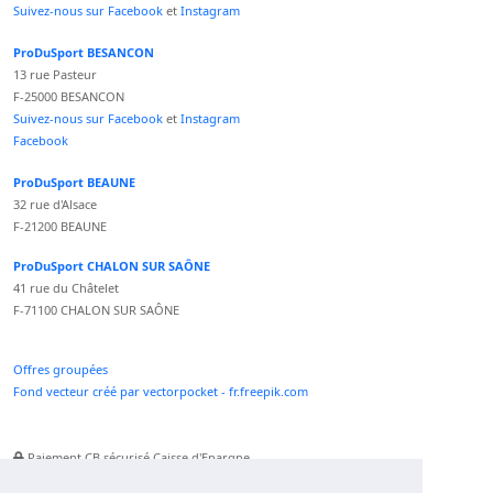
Suivez-nous sur Facebook
et
Instagram
ProDuSport BESANCON
13 rue Pasteur
F-25000 BESANCON
Suivez-nous sur Facebook
et
Instagram
Facebook
ProDuSport BEAUNE
32 rue d'Alsace
F-21200 BEAUNE
ProDuSport CHALON SUR SAÔNE
41 rue du Châtelet
F-71100 CHALON SUR SAÔNE
Offres groupées
Fond vecteur créé par vectorpocket - fr.freepik.com
Paiement CB sécurisé Caisse d'Epargne
Numéro Service Client non surtaxé