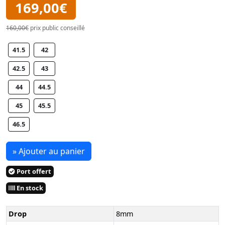
169,00€
160,00€
prix public conseillé
41.5
42
42.5
43
44
44.5
45
45.5
46.5
» Ajouter au panier
Port offert
En stock
Drop
8mm