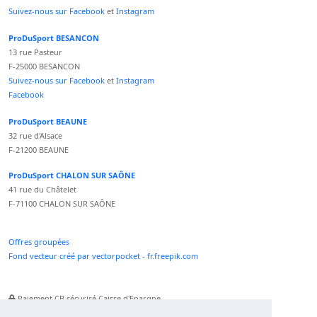
Suivez-nous sur Facebook
et
Instagram
ProDuSport BESANCON
13 rue Pasteur
F-25000 BESANCON
Suivez-nous sur Facebook
et
Instagram
Facebook
ProDuSport BEAUNE
32 rue d'Alsace
F-21200 BEAUNE
ProDuSport CHALON SUR SAÔNE
41 rue du Châtelet
F-71100 CHALON SUR SAÔNE
Offres groupées
Fond vecteur créé par vectorpocket - fr.freepik.com
Paiement CB sécurisé Caisse d'Epargne
Numéro Service Client non surtaxé