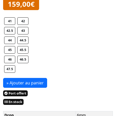
159,00€
41
42
42.5
43
44
44.5
45
45.5
46
46.5
47.5
» Ajouter au panier
Port offert
En stock
Drop
6mm