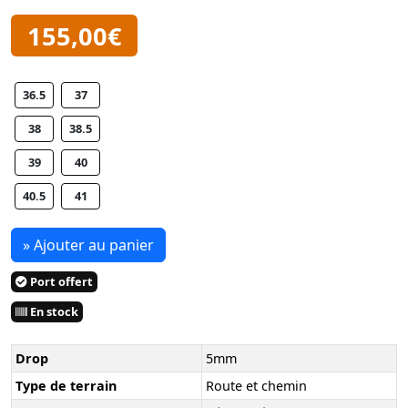
155,00€
36.5
37
38
38.5
39
40
40.5
41
» Ajouter au panier
Port offert
En stock
Drop
5mm
Type de terrain
Route et chemin