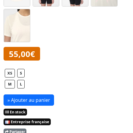
55,00€
XS
S
M
L
» Ajouter au panier
En stock
Entreprise française
Partager