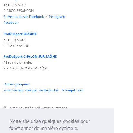
13 rue Pasteur
F-25000 BESANCON
Suivez-nous sur Facebook
et
Instagram
Facebook
ProDuSport BEAUNE
32 rue d'Alsace
F-21200 BEAUNE
ProDuSport CHALON SUR SAÔNE
41 rue du Châtelet
F-71100 CHALON SUR SAÔNE
Offres groupées
Fond vecteur créé par vectorpocket - fr.freepik.com
Paiement CB sécurisé Caisse d'Epargne
Numéro Service Client non surtaxé
Paiement Paypal accepté
Notre site utise quelques cookies pour
fonctionner de manière optimale.
Newsletter :