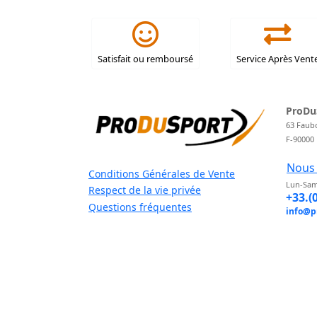
Satisfait ou remboursé
Service Après Vent
ProDu
63 Faub
F-90000
Nous 
Conditions Générales de Vente
Lun-Sam
Respect de la vie privée
+33.(
Questions fréquentes
info@p