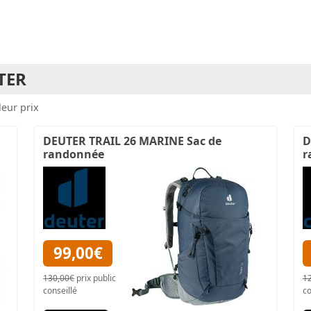
TER
leur prix
DEUTER TRAIL 26 MARINE Sac de
D
randonnée
r
99,00€
130,00€
prix public
1
conseillé
co