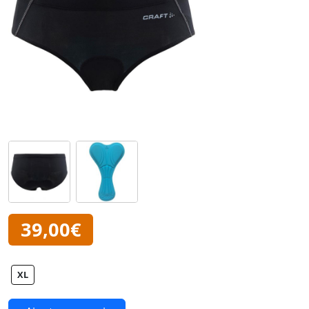
39,00€
XL