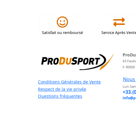
Satisfait ou remboursé
Service Après Vent
ProDu
63 Faub
F-90000
Nous 
Conditions Générales de Vente
Lun-Sam
Respect de la vie privée
+33.(
Questions fréquentes
info@p