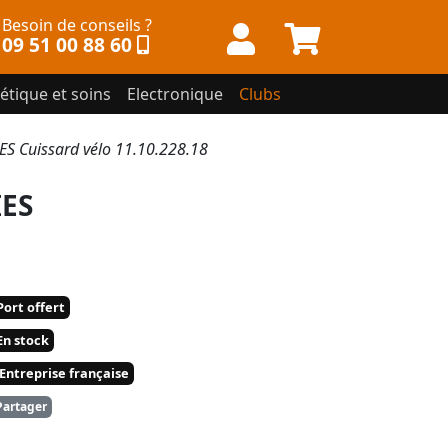
Besoin de conseils ?
09 51 00 88 60
étique et soins
Electronique
Clubs
 Cuissard vélo 11.10.228.18
IES
ort offert
n stock
Entreprise française
artager