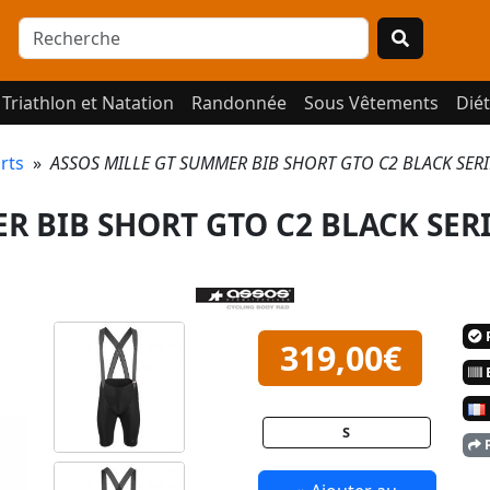
Triathlon et Natation
Randonnée
Sous Vêtements
Diét
rts
»
ASSOS MILLE GT SUMMER BIB SHORT GTO C2 BLACK SERIES
R BIB SHORT GTO C2 BLACK SER
P
319,00€
E
S
P