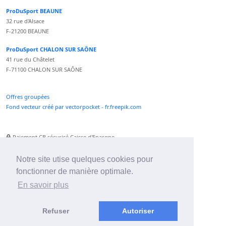
ProDuSport BEAUNE
32 rue d'Alsace
F-21200 BEAUNE
ProDuSport CHALON SUR SAÔNE
41 rue du Châtelet
F-71100 CHALON SUR SAÔNE
Offres groupées
Fond vecteur créé par vectorpocket - fr.freepik.com
Paiement CB sécurisé Caisse d'Epargne
Numéro Service Client non surtaxé
Paiement Paypal accepté
Notre site utise quelques cookies pour
fonctionner de manière optimale.
Newsletter :
En savoir plus
Refuser
Autoriser