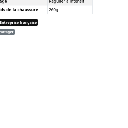
age
Régulier à intensif
ids de la chaussure
260g
Entreprise française
artager