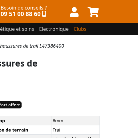
Besoin de conseils ?
09 51 00 88 60
étique et soins
Electronique
Clubs
aussures de trail L47386400
sures de
ort offert
op
6mm
pe de terrain
Trail