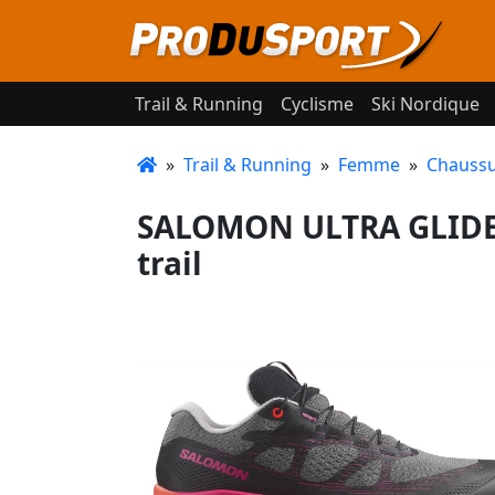
Trail & Running
Cyclisme
Ski Nordique
»
Trail & Running
»
Femme
»
Chaussu
SALOMON ULTRA GLIDE 
trail