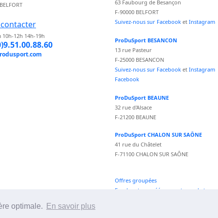
63 Faubourg de Besançon
 BELFORT
F-90000 BELFORT
Suivez-nous sur Facebook
et
Instagram
contacter
 10h-12h 14h-19h
ProDuSport BESANCON
0)9.51.00.88.60
13 rue Pasteur
rodusport.com
F-25000 BESANCON
Suivez-nous sur Facebook
et
Instagram
Facebook
ProDuSport BEAUNE
32 rue d'Alsace
F-21200 BEAUNE
ProDuSport CHALON SUR SAÔNE
41 rue du Châtelet
F-71100 CHALON SUR SAÔNE
Offres groupées
Fond vecteur créé par vectorpocket -
fr.freepik.com
ère optimale.
En savoir plus