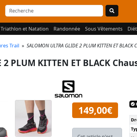
Triathlon et Natation
Randonnée
Sous Vêtements
Diét
res Trail
»
SALOMON ULTRA GLIDE 2 PLUM KITTEN ET BLACK Ch
2 PLUM KITTEN ET BLACK Chaus
P
149,00€
Dr
Ty
Cet article n'est