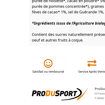
purée de noisette*, cacao en poudre* 5
purée de pommes concentrée*), graines de
fèves de cacao* 1%, sel de Guérande 1%, f
*Ingrédients issus de l’Agriculture biol
Contient des sucres naturellement présent
oeuf et autres fruits à coque.
Satisfait ou remboursé
Service Après Vent
ProDu
63 Faub
F-90000