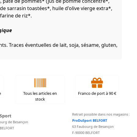
%, pâte de pommes* (jus de pomme concentré*,
 sarrasin toastées*, huile d'olive vierge extra*,
arine de riz*.
ogique
s. Traces éventuelles de lait, soja, sésame, gluten,
e
Tous les articles en
Franco de port à 90 €
stock
Retrait possible dans nos magasins :
Sport
ProDuSport BELFORT
ourg de Besançon
63 Faubourg de Besançon
 BELFORT
F-90000 BELFORT