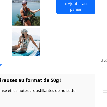
» Ajouter au
panier
A d
in
reuses au format de 50g !
tense et les notes croustillantes de noisette.