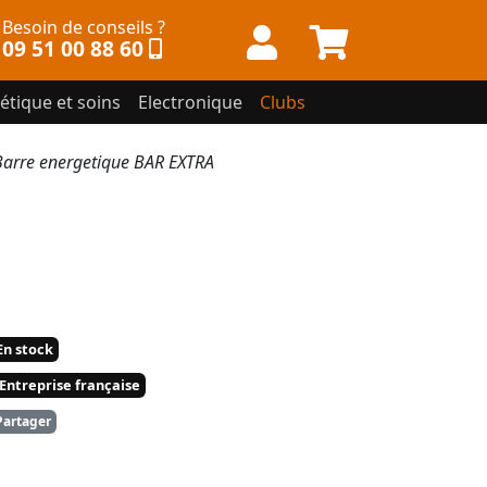
Besoin de conseils ?
09 51 00 88 60
étique et soins
Electronique
Clubs
rre energetique BAR EXTRA
n stock
Entreprise française
artager