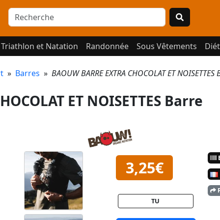
Triathlon et Natation
Randonnée
Sous Vêtements
Diét
t
»
Barres
»
BAOUW BARRE EXTRA CHOCOLAT ET NOISETTES Ba
HOCOLAT ET NOISETTES Barre
E
3,25€
P
TU