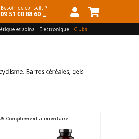
Besoin de conseils ?
09 51 00 88 60
étique et soins
Electronique
Clubs
 cyclisme. Barres céréales, gels
US Complement alimentaire