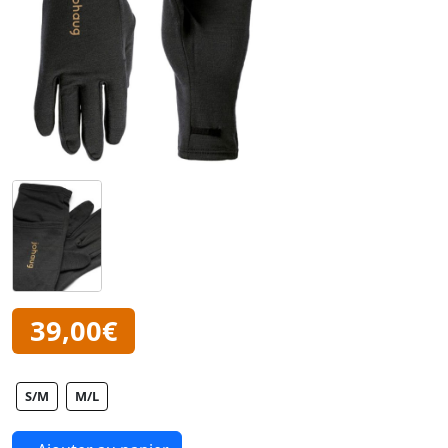
39,00€
S/M
M/L