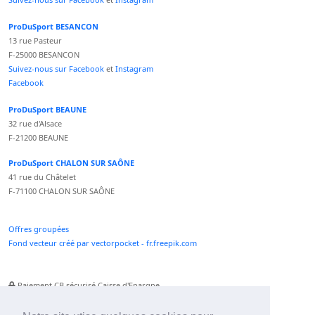
ProDuSport BESANCON
13 rue Pasteur
F-25000 BESANCON
Suivez-nous sur Facebook
et
Instagram
Facebook
ProDuSport BEAUNE
32 rue d'Alsace
F-21200 BEAUNE
ProDuSport CHALON SUR SAÔNE
41 rue du Châtelet
F-71100 CHALON SUR SAÔNE
Offres groupées
Fond vecteur créé par vectorpocket - fr.freepik.com
Paiement CB sécurisé Caisse d'Epargne
Numéro Service Client non surtaxé
Paiement Paypal accepté