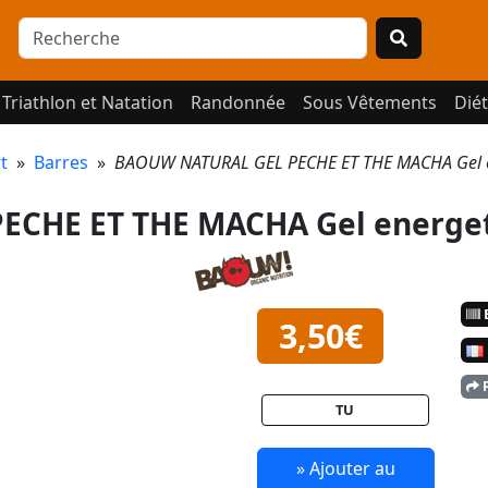
Triathlon et Natation
Randonnée
Sous Vêtements
Diét
t
»
Barres
»
BAOUW NATURAL GEL PECHE ET THE MACHA Gel 
CHE ET THE MACHA Gel energe
E
3,50€
P
TU
» Ajouter au