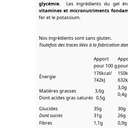
glycémie
. Les ingrédients du gel é
vitamines et micronutriments fonda
fer et le potassium.
Nos ingrédients sont sans gluten.
Toutefois des traces liées à la fabrication dan
Apport
Appo
pour 100 g
pour
176kcal/
150k
Énergie
742kJ
632k
3,0g
Matières grasses
3,6g
0,4g
Dont acides gras saturés
0,5g
Glucides
35g
30g
Dont sucres
31g
26g
Fibres
1,1g
0,9g