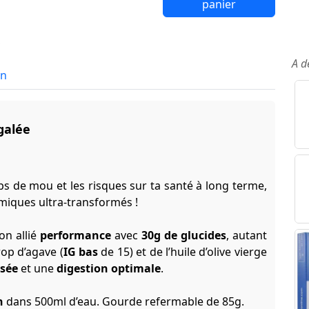
panier
A d
in
égalée
ps de mou et les risques sur ta santé à long terme,
miques ultra-transformés !
on allié
performance
avec
30g de glucides
, autant
rop d’agave (
IG bas
de 15) et de l’huile d’olive vierge
isée
et une
digestion optimale
.
n
dans 500ml d’eau.
Gourde refermable
de 85g.