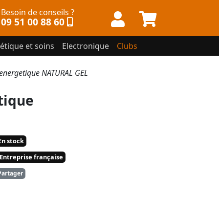
Besoin de conseils ?
09 51 00 88 60
étique et soins
Electronique
Clubs
energetique NATURAL GEL
tique
n stock
Entreprise française
artager