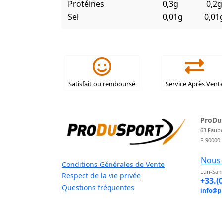
Protéines
0,3g
0,2g
Sel
0,01g
0,01
Satisfait ou remboursé
Service Après Vent
ProDu
63 Faub
F-90000
Nous 
Conditions Générales de Vente
Lun-Sam
Respect de la vie privée
+33.(
Questions fréquentes
info@p