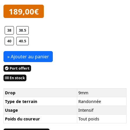
189,00€
38
38.5
40
40.5
» Ajouter au panier
Port offert
En stock
Drop
9mm
Type de terrain
Randonnée
Usage
Intensif
Poids du coureur
Tout poids