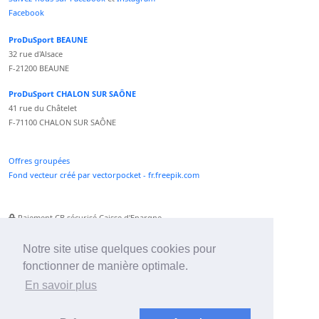
Facebook
ProDuSport BEAUNE
32 rue d'Alsace
F-21200 BEAUNE
ProDuSport CHALON SUR SAÔNE
41 rue du Châtelet
F-71100 CHALON SUR SAÔNE
Offres groupées
Fond vecteur créé par vectorpocket - fr.freepik.com
Paiement CB sécurisé Caisse d'Epargne
Numéro Service Client non surtaxé
Paiement Paypal accepté
Notre site utise quelques cookies pour
fonctionner de manière optimale.
Newsletter :
En savoir plus