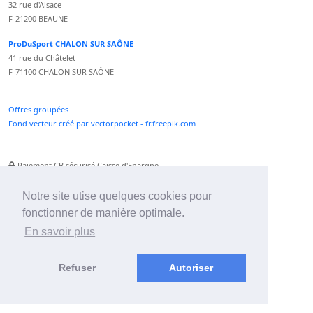
32 rue d'Alsace
F-21200 BEAUNE
ProDuSport CHALON SUR SAÔNE
41 rue du Châtelet
F-71100 CHALON SUR SAÔNE
Offres groupées
Fond vecteur créé par vectorpocket - fr.freepik.com
Paiement CB sécurisé Caisse d'Epargne
Numéro Service Client non surtaxé
Paiement Paypal accepté
Notre site utise quelques cookies pour
fonctionner de manière optimale.
Newsletter :
En savoir plus
Refuser
Autoriser