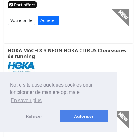
Port offert
Acheter
HOKA MACH X 3 NEON HOKA CITRUS Chaussures
de running
109,00€
Notre site utise quelques cookies pour
fonctionner de manière optimale.
190,00€
prix public conseillé
En savoir plus
Port offert
Refuser
Autoriser
Acheter