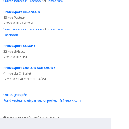
Suivez-nous sur Facebook
et
Instagram
ProDuSport BESANCON
13 rue Pasteur
F-25000 BESANCON
Suivez-nous sur Facebook
et
Instagram
Facebook
ProDuSport BEAUNE
32 rue d'Alsace
F-21200 BEAUNE
ProDuSport CHALON SUR SAÔNE
41 rue du Châtelet
F-71100 CHALON SUR SAÔNE
Offres groupées
Fond vecteur créé par vectorpocket - fr.freepik.com
Paiement CB sécurisé Caisse d'Epargne
Numéro Service Client non surtaxé