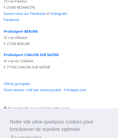
13 rue Pasteur
F-25000 BESANCON
Suivez-nous sur Facebook
et
Instagram
Facebook
ProDuSport BEAUNE
32 rue d'Alsace
F-21200 BEAUNE
ProDuSport CHALON SUR SAÔNE
41 rue du Châtelet
F-71100 CHALON SUR SAÔNE
Offres groupées
Fond vecteur créé par vectorpocket - fr.freepik.com
Paiement CB sécurisé Caisse d'Epargne
Numéro Service Client non surtaxé
Paiement Paypal accepté
Notre site utise quelques cookies pour
fonctionner de manière optimale.
Newsletter :
En savoir plus