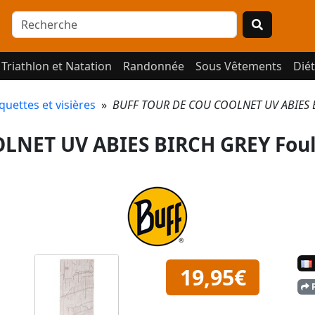
Triathlon et Natation
Randonnée
Sous Vêtements
Diét
quettes et visières
»
BUFF TOUR DE COU COOLNET UV ABIES BI
LNET UV ABIES BIRCH GREY Fou
19,95€
P