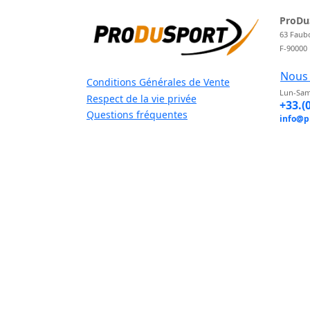
ProDu
63 Faub
F-90000
Nous 
Conditions Générales de Vente
Lun-Sam
Respect de la vie privée
+33.(
Questions fréquentes
info@p