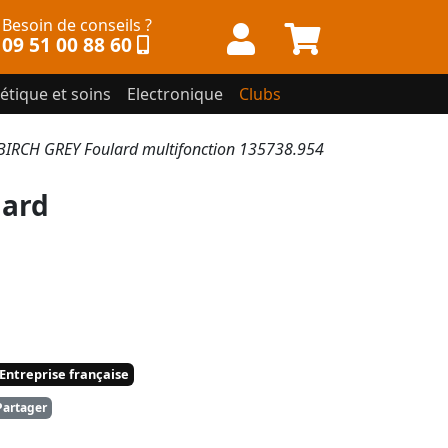
Besoin de conseils ?
09 51 00 88 60
étique et soins
Electronique
Clubs
RCH GREY Foulard multifonction 135738.954
lard
Entreprise française
artager