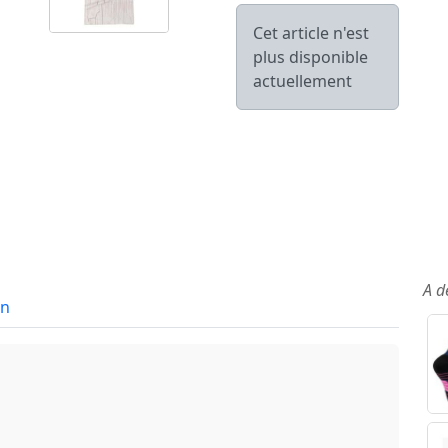
Cet article n'est
plus disponible
actuellement
A d
in