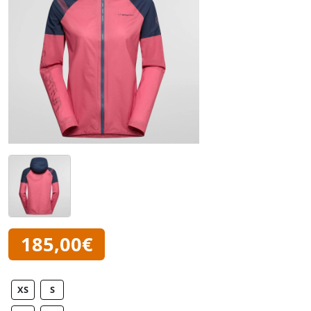
185,00€
XS
S