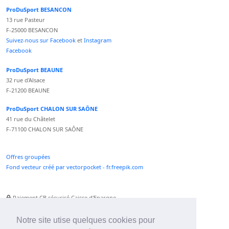
ProDuSport BESANCON
13 rue Pasteur
F-25000 BESANCON
Suivez-nous sur Facebook
et
Instagram
Facebook
ProDuSport BEAUNE
32 rue d'Alsace
F-21200 BEAUNE
ProDuSport CHALON SUR SAÔNE
41 rue du Châtelet
F-71100 CHALON SUR SAÔNE
Offres groupées
Fond vecteur créé par vectorpocket - fr.freepik.com
Paiement CB sécurisé Caisse d'Epargne
Numéro Service Client non surtaxé
Paiement Paypal accepté
Notre site utise quelques cookies pour