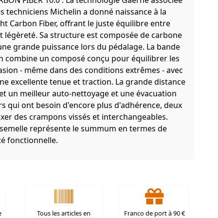
ON FIBER 10.0 : La technologie Gaerne associée
es techniciens Michelin a donné naissance à la
 Carbon Fiber, offrant le juste équilibre entre
et légèreté. Sa structure est composée de carbone
t une grande puissance lors du pédalage. La bande
n combine un composé conçu pour équilibrer les
rasion - même dans des conditions extrêmes - avec
ne excellente tenue et traction. La grande distance
t un meilleur auto-nettoyage et une évacuation
ers qui ont besoin d'encore plus d'adhérence, deux
ixer des crampons vissés et interchangeables.
tte semelle représente le summum en termes de
té fonctionnelle.
e
Tous les articles en
Franco de port à 90 €