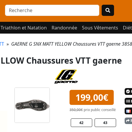
Triathlon et Natation
Randonnée
Sous Vêtements
Diét
TT
»
GAERNE G SNX MATT YELLOW Chaussures VTT gaerne 385
LLOW Chaussures VTT gaerne
P
199,00€
E
350,00€
prix public conseillé
P
42
43