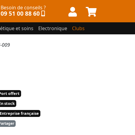
Besoin de conseils ?
09 51 00 88 60
étique et soins
Electronique
Clubs
8-009
ort offert
n stock
Entreprise française
artager