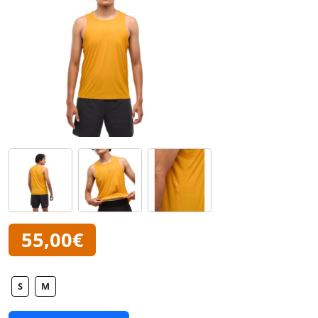
55,00€
S
M