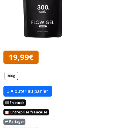
19,99€
300g
» Ajouter au panier
En stock
Entreprise française
Partager