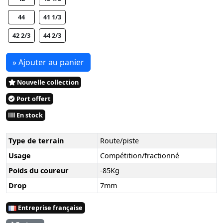
44
41 1/3
42 2/3
44 2/3
» Ajouter au panier
Nouvelle collection
Port offert
En stock
Type de terrain
Route/piste
Usage
Compétition/fractionné
Poids du coureur
-85Kg
Drop
7mm
Entreprise française