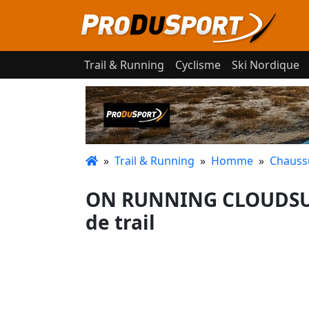
Trail & Running
Cyclisme
Ski Nordique
»
Trail & Running
»
Homme
»
Chaussu
ON RUNNING CLOUDSUR
de trail