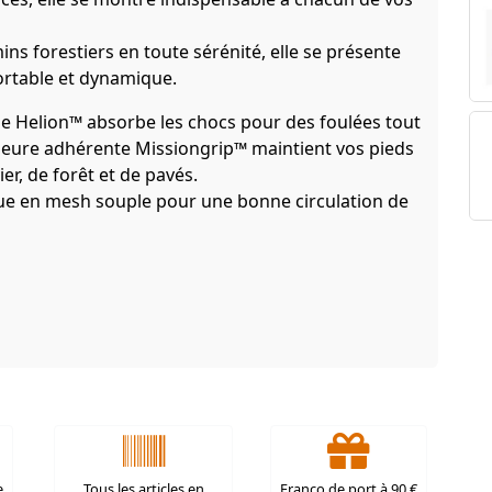
s forestiers en toute sérénité, elle se présente
rtable et dynamique.
e Helion™ absorbe les chocs pour des foulées tout
érieure adhérente Missiongrip™ maintient vos pieds
er, de forêt et de pavés.
ue en mesh souple pour une bonne circulation de
e
Tous les articles en
Franco de port à 90 €