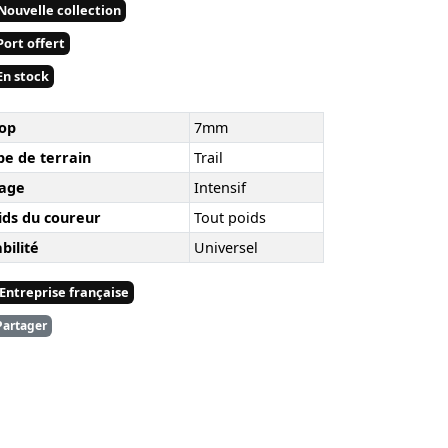
Nouvelle collection
ort offert
n stock
op
7mm
pe de terrain
Trail
age
Intensif
ids du coureur
Tout poids
bilité
Universel
Entreprise française
artager