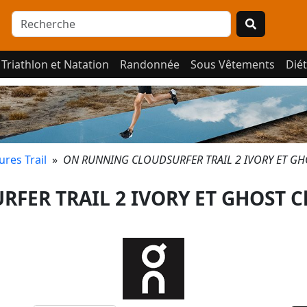
Triathlon et Natation
Randonnée
Sous Vêtements
Diét
res Trail
»
ON RUNNING CLOUDSURFER TRAIL 2 IVORY ET GHO
FER TRAIL 2 IVORY ET GHOST C