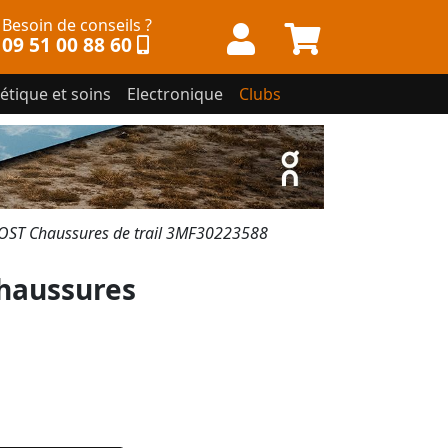
Besoin de conseils ?
09 51 00 88 60
étique et soins
Electronique
Clubs
ST Chaussures de trail 3MF30223588
haussures