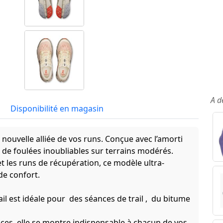
A d
Disponibilité en magasin
e nouvelle alliée de vos runs. Conçue avec l’amorti
de foulées inoubliables sur terrains modérés.
t les runs de récupération, ce modèle ultra-
de confort.
l est idéale pour des séances de trail , du bitume
ces, elle se montre indispensable à chacun de vos