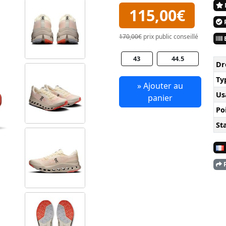
115,00€
P
170,00€
prix public conseillé
E
43
44.5
Dr
Ty
» Ajouter au
Us
panier
Po
Sta
P