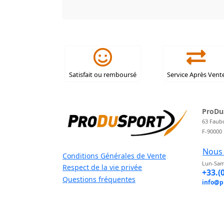
Satisfait ou remboursé
Service Après Vent
ProDu
63 Faub
F-90000
Nous 
Conditions Générales de Vente
Lun-Sam
Respect de la vie privée
+33.(
Questions fréquentes
info@p