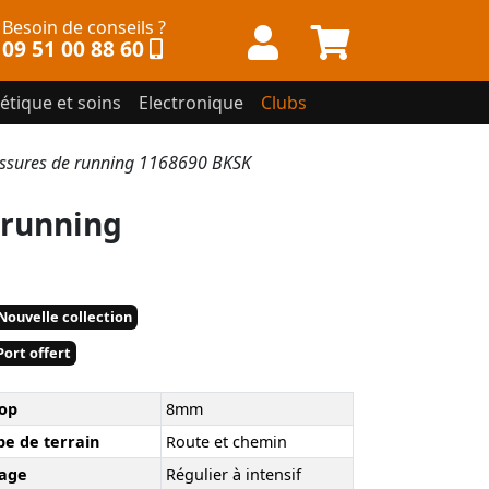
Besoin de conseils ?
09 51 00 88 60
étique et soins
Electronique
Clubs
sures de running 1168690 BKSK
 running
Nouvelle collection
ort offert
op
8mm
pe de terrain
Route et chemin
age
Régulier à intensif