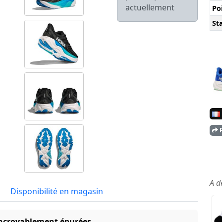
actuellement
Po
Sta
P
A d
Disponibilité en magasin
 incroyablement épurées.