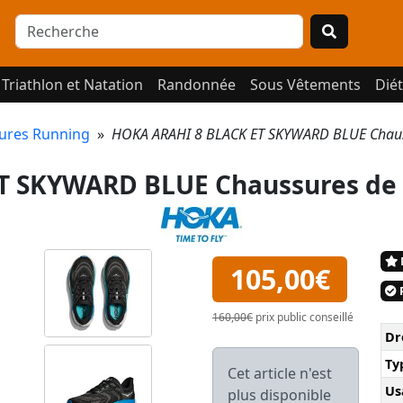
Triathlon et Natation
Randonnée
Sous Vêtements
Diét
ures Running
»
HOKA ARAHI 8 BLACK ET SKYWARD BLUE Chaus
T SKYWARD BLUE Chaussures de
105,00€
P
160,00€
prix public conseillé
Dr
Ty
Cet article n'est
Us
plus disponible