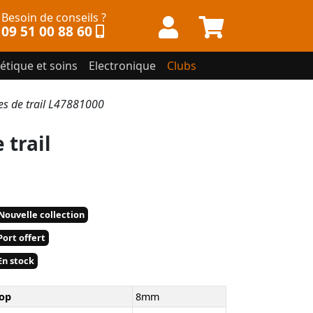
Besoin de conseils ?
09 51 00 88 60
étique et soins
Electronique
Clubs
 de trail L47881000
trail
Nouvelle collection
ort offert
n stock
op
8mm