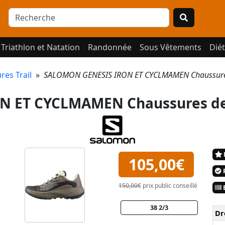
Triathlon et Natation
Randonnée
Sous Vêtements
Diét
res Trail
»
SALOMON GENESIS IRON ET CYCLMAMEN Chaussures
 ET CYCLMAMEN Chaussures de 
105,00€
P
150,00€
prix public conseillé
E
38 2/3
Dr