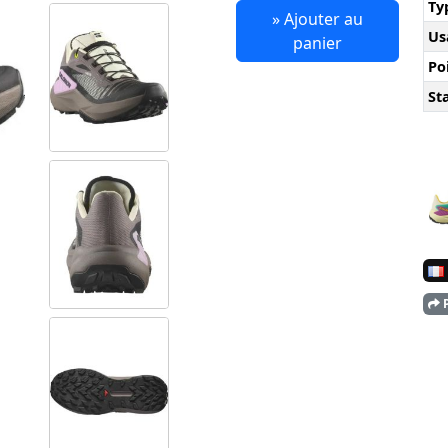
Ty
» Ajouter au
Us
panier
Po
Sta
P