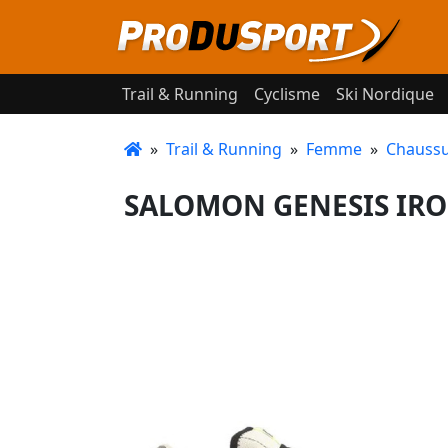
Trail & Running
Cyclisme
Ski Nordique
»
Trail & Running
»
Femme
»
Chaussu
SALOMON GENESIS IRON