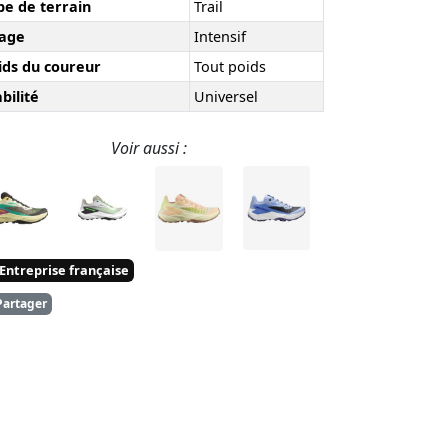
pe de terrain
Trail
age
Intensif
ids du coureur
Tout poids
bilité
Universel
Voir aussi :
Entreprise française
artager