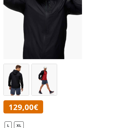
129,00€
L
XL