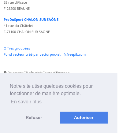
32 rue d'Alsace
F-21200 BEAUNE
ProDuSport CHALON SUR SAÔNE
41 rue du Châtelet
F-71100 CHALON SUR SAÔNE
Offres groupées
Fond vecteur créé par vectorpocket - fr.freepik.com
Paiement CB sécurisé Caisse d'Epargne
Numéro Service Client non surtaxé
Paiement Paypal accepté
Notre site utise quelques cookies pour
fonctionner de manière optimale.
Newsletter :
En savoir plus
Refuser
Autoriser