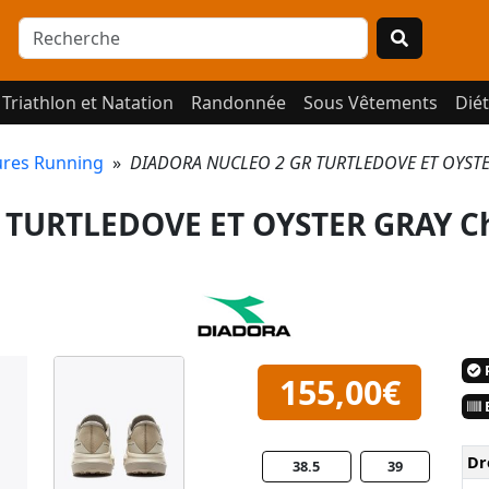
Triathlon et Natation
Randonnée
Sous Vêtements
Diét
res Running
»
DIADORA NUCLEO 2 GR TURTLEDOVE ET OYSTER
TURTLEDOVE ET OYSTER GRAY C
P
155,00€
E
Dr
38.5
39