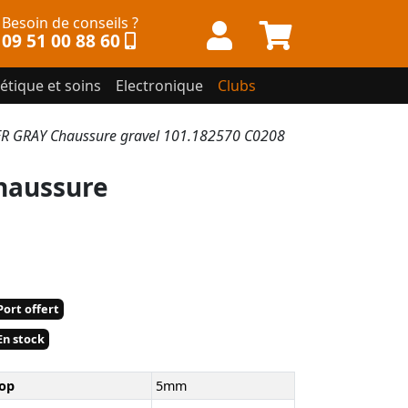
Besoin de conseils ?
09 51 00 88 60
étique et soins
Electronique
Clubs
 GRAY Chaussure gravel 101.182570 C0208
haussure
ort offert
n stock
op
5mm