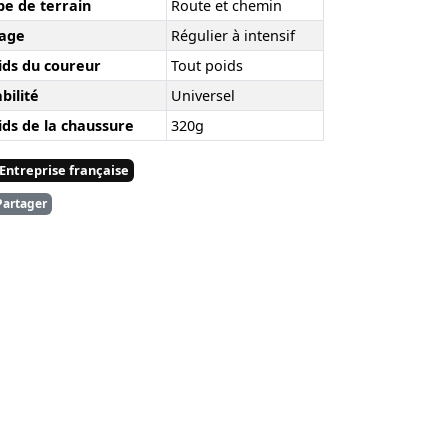
pe de terrain
Route et chemin
age
Régulier à intensif
ids du coureur
Tout poids
bilité
Universel
ids de la chaussure
320g
Entreprise française
artager