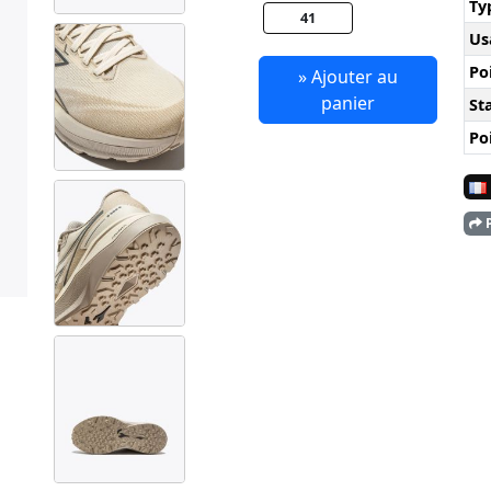
Ty
41
Us
Po
» Ajouter au
panier
Sta
Po
P